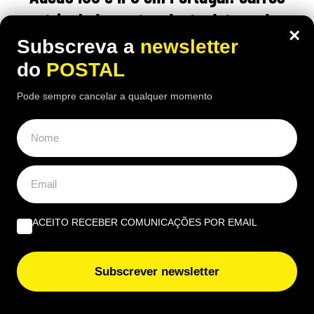
matriculados antes desta data podem
×
ficar isentos se cumprirem estes
Subscreva a
newsletter
requisitos
do
POSTAL
Pode sempre cancelar a qualquer momento
16:40 7 Agosto, 2026
|
Rubén Gonçalves
Alguns carros matriculados há mais de 30 anos
podem beneficiar de isenção de IUC e de IPO em
Portugal, mas a idade, por si só, não chega
ACEITO RECEBER COMUNICAÇÕES POR EMAIL
ÚLTIMAS NOTÍCIAS
Lixo espalhado e falta de pontos expõem problemas do
Subscrever newsletter
Volta no Algarve e no interior