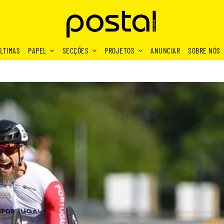
LTIMAS
PAPEL
SECÇÕES
PROJETOS
ANUNCIAR
SOBRE NÓS