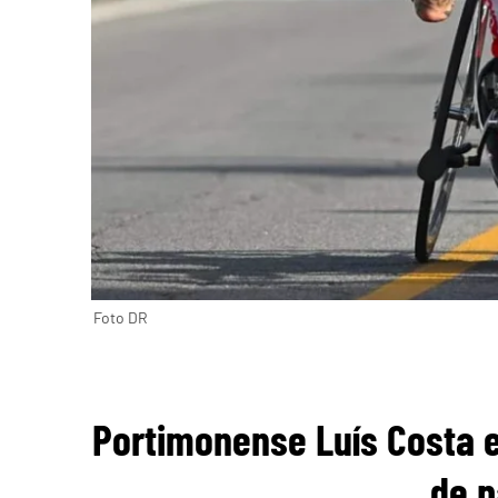
Foto DR
Portimonense Luís Costa 
de p