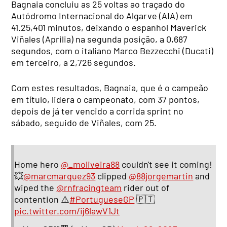
Bagnaia concluiu as 25 voltas ao traçado do
Autódromo Internacional do Algarve (AIA) em
41.25,401 minutos, deixando o espanhol Maverick
Viñales (Aprilia) na segunda posição, a 0,687
segundos, com o italiano Marco Bezzecchi (Ducati)
em terceiro, a 2,726 segundos.
Com estes resultados, Bagnaia, que é o campeão
em título, lidera o campeonato, com 37 pontos,
depois de já ter vencido a corrida sprint no
sábado, seguido de Viñales, com 25.
Home hero
@_moliveira88
couldn't see it coming!
💥
@marcmarquez93
clipped
@88jorgemartin
and
wiped the
@rnfracingteam
rider out of
contention ⚠️
#PortugueseGP
🇵🇹
pic.twitter.com/ij6lawV1Jt