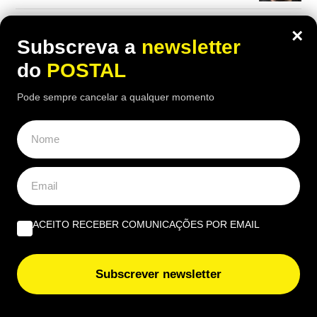
Um olho no burro, outro no cigano | Por José Figueiredo
×
Santos
Subscreva a
newsletter
do
POSTAL
EUROPE DIRECT ALGARVE
Pode sempre cancelar a qualquer momento
União Europeia ‘aperta’: novas regras europeias vão
proibir estas embalagens e algumas entram em vigor já
nesta data
Cultura e sustentabilidade marcam terceira edição da
Al-Bauhaus Dream Academy
ACEITO RECEBER COMUNICAÇÕES POR EMAIL
Subscrever newsletter