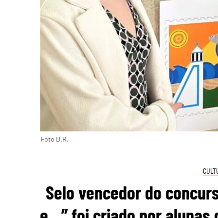
Foto D.R.
CULT
Selo vencedor do concurso
e…” foi criado por alunas