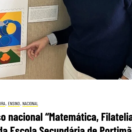
URA
,
ENSINO
,
NACIONAL
 nacional “Matemática, Filateli
 da Escola Secundária de Portim