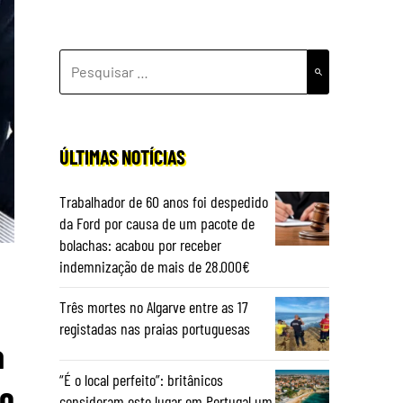
PESQUISAR
POR:
ÚLTIMAS NOTÍCIAS
Trabalhador de 60 anos foi despedido
da Ford por causa de um pacote de
bolachas: acabou por receber
indemnização de mais de 28.000€
Três mortes no Algarve entre as 17
registadas nas praias portuguesas
a
“É o local perfeito”: britânicos
ão
consideram este lugar em Portugal um