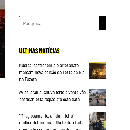
PESQUISAR
POR:
ÚLTIMAS NOTÍCIAS
Música, gastronomia e artesanato
marcam nova edição da Festa da Ria
na Fuzeta
Aviso laranja: chuva forte e vento vão
‘castigar’ esta região até esta data
“Milagrosamente, ainda inteiro”:
mulher deitou fora bilhete de lotaria
premiado com um milhão de euros