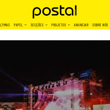
LTIMAS
PAPEL
SECÇÕES
PROJETOS
ANUNCIAR
SOBRE NÓS