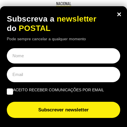
NACIONAL
“Não poderia ser de outra maneira”:
×
Subscreva a
newsletter
bombeira abandona o seu almoço de
do
POSTAL
anos para combater incêndio e recebe
Pode sempre cancelar a qualquer momento
uma surpresa
10:20 10 Agosto, 2026
|
Miguel Frazão
Bombeira Vera Costa interrompeu o almoço de
anos para responder a um incêndio em Santo
Estêvão e recebeu uma surpresa depois da
ocorrência
ACEITO RECEBER COMUNICAÇÕES POR EMAIL
Subscrever newsletter