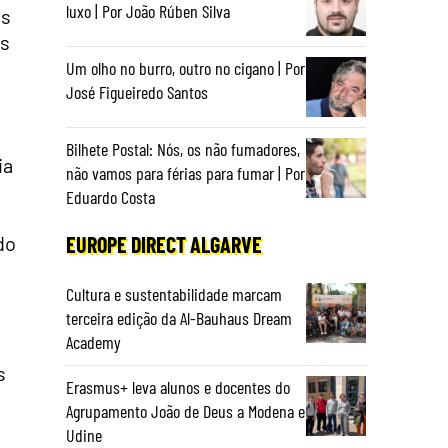
luxo | Por João Rúben Silva
os
es
Um olho no burro, outro no cigano | Por
José Figueiredo Santos
Bilhete Postal: Nós, os não fumadores,
ia
não vamos para férias para fumar | Por
Eduardo Costa
do
EUROPE DIRECT ALGARVE
Cultura e sustentabilidade marcam
terceira edição da Al-Bauhaus Dream
Academy
s
Erasmus+ leva alunos e docentes do
Agrupamento João de Deus a Modena e
Udine