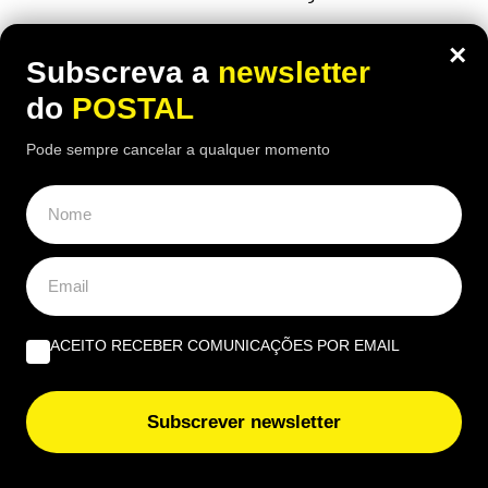
×
Subscreva a
newsletter
do
POSTAL
Pode sempre cancelar a qualquer momento
ACEITO RECEBER COMUNICAÇÕES POR EMAIL
ECONOMIA
,
EUROPA
Subscrever newsletter
Carpinteiro reformado de 91 anos com
incapacidade vê Segurança Social