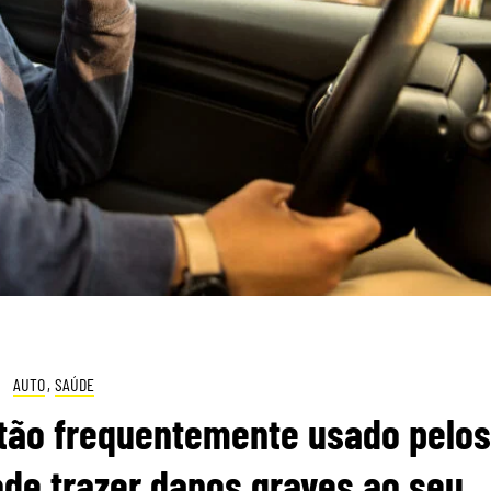
AUTO
,
SAÚDE
otão frequentemente usado pelos
de trazer danos graves ao seu