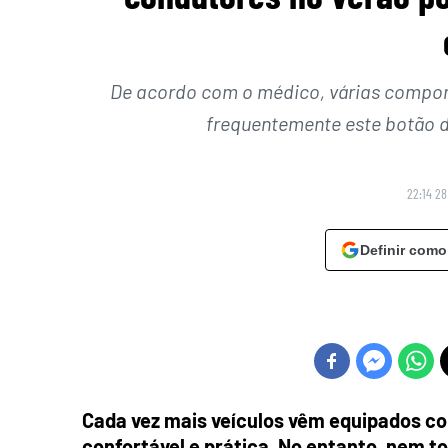
De acordo com o médico, várias compon
frequentemente este botão d
22:14 28
Definir como
Cada vez mais veículos vêm equipados c
confortável e prática. No entanto, nem 