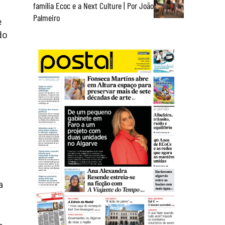
família Ecoc e a Next Culture | Por João
Palmeiro
e
do
a
s