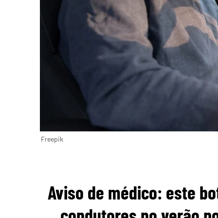
Freepik
Aviso de médico: este b
condutores no verão po