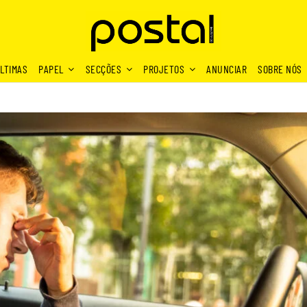
LTIMAS
PAPEL
SECÇÕES
PROJETOS
ANUNCIAR
SOBRE NÓS