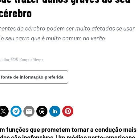
cérebro
entes do cérebro podem ser muito afetadas se usar
o seu carro que é muito comum no verão
 Julho, 2025
|
Gonçalo Viegas
 fonte de informação preferida
om funções que prometem tornar a condução mais
todas são inofensivas. Um médico norte-americano