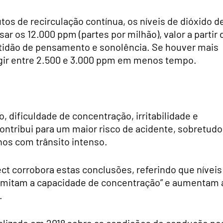
s de recirculação contínua, os níveis de dióxido d
r os 12.000 ppm (partes por milhão), valor a partir 
entidão de pensamento e sonolência. Se houver mais
ingir entre 2.500 e 3.000 ppm em menos tempo.
, dificuldade de concentração, irritabilidade e
ontribui para um maior risco de acidente, sobretudo
os com trânsito intenso.
ect corrobora estas conclusões, referindo que níveis
“limitam a capacidade de concentração” e aumentam 
.
alizado em 2018 sobre as condições de condução no