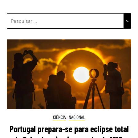
PESQUISAR
POR:
CIÊNCIA
,
NACIONAL
Portugal prepara-se para eclipse total