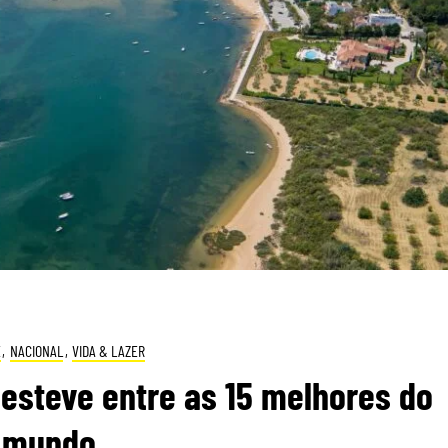
E
,
NACIONAL
,
VIDA & LAZER
á esteve entre as 15 melhores do
mundo