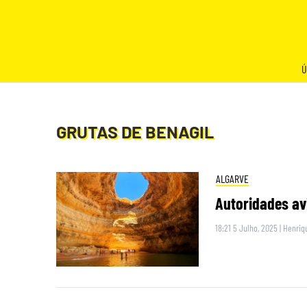
Skip
to
content
Ú
GRUTAS DE BENAGIL
ALGARVE
Autoridades av
18:21 5 Julho, 2025
|
Henriqu