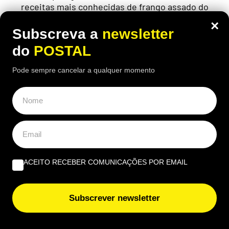
receitas mais conhecidas de frango assado do
Algarve continuam a chamar clientes durante o
×
verão
Subscreva a
newsletter
do
POSTAL
Pode sempre cancelar a qualquer momento
ACEITO RECEBER COMUNICAÇÕES POR EMAIL
Subscrever newsletter
ECONOMIA
,
EUROPA