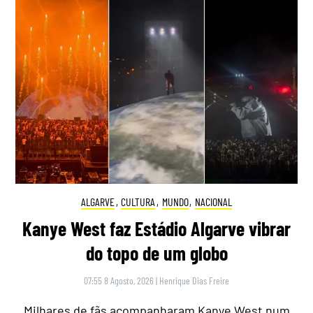
ALGARVE
,
CULTURA
,
MUNDO
,
NACIONAL
Kanye West faz Estádio Algarve vibrar
do topo de um globo
07:55 8 Agosto, 2026
|
Henrique Dias Freire
Milhares de fãs acompanharam Kanye West num