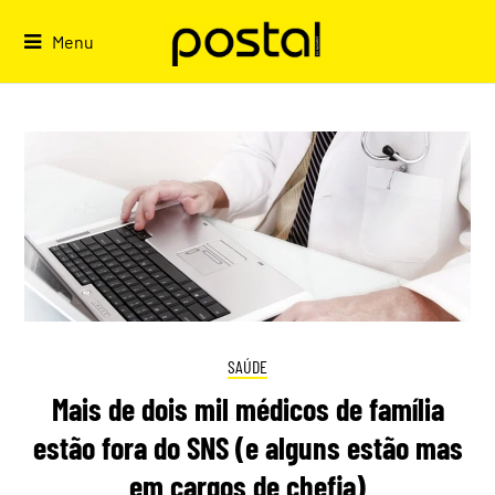
Skip
to
Menu
content
SAÚDE
Mais de dois mil médicos de família
estão fora do SNS (e alguns estão mas
em cargos de chefia)