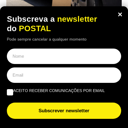
×
Subscreva a
newsletter
do
POSTAL
Pode sempre cancelar a qualquer momento
AUTO
Viu um carro estacionado com cartão
nas rodas? Este é o motivo (e não tem
a ver com animais)
15:50 4 Agosto, 2026
|
Rubén Gonçalves
ACEITO RECEBER COMUNICAÇÕES POR EMAIL
Muitos condutores colocam pedaços de cartão
junto às rodas dos carros estacionados ao sol
Subscrever newsletter