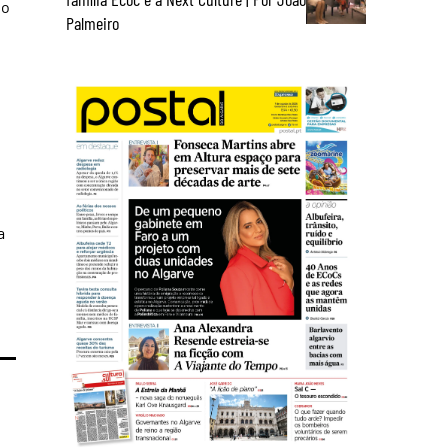
 o
Palmeiro
a