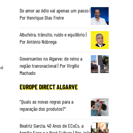
Do amor ao ódio vai apenas um passo |
Por Henrique Dias Freire
Albufeira, trânsito, ruído e equilíbrio |
Por António Nóbrega
Governantes no Algarve: de reino a
região transnacional | Por Virgílio
sé
Machado
EUROPE DIRECT ALGARVE
“Quais as novas regras para a
reparação dos produtos?”
Beatriz Garcia, 40 Anos de ECoCs, a
família Ecoc e a Next Culture | Por João