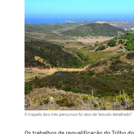
O traçado dos três percursos foi alvo de “estudo detalhado”
Os trabalhos de requalificação do Trilho d