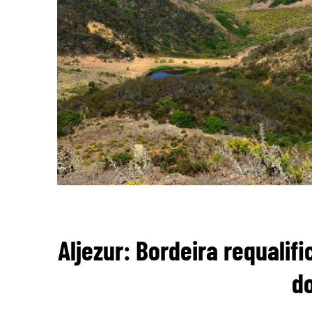
Aljezur: Bordeira requalif
d