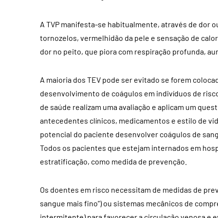
A TVP manifesta-se habitualmente, através de dor o
tornozelos, vermelhidão da pele e sensação de calor.
dor no peito, que piora com respiração profunda, au
A maioria dos TEV pode ser evitado se forem coloca
desenvolvimento de coágulos em indivíduos de risco.
de saúde realizam uma avaliação e aplicam um quest
antecedentes clínicos, medicamentos e estilo de vida
potencial do paciente desenvolver coágulos de sang
Todos os pacientes que estejam internados em hosp
estratificação, como medida de prevenção.
Os doentes em risco necessitam de medidas de prev
sangue mais fino”) ou sistemas mecânicos de compr
intermitente) para favorecer a circulação venosa e e