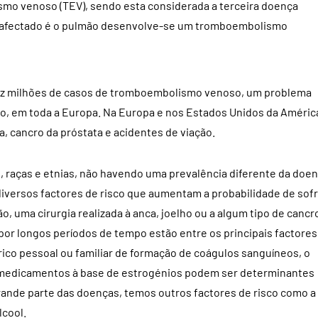
mo venoso (TEV), sendo esta considerada a terceira doença
o afectado é o pulmão desenvolve-se um tromboembolismo
ez milhões de casos de tromboembolismo venoso, um problema
o, em toda a Europa. Na Europa e nos Estados Unidos da Améric
, cancro da próstata e acidentes de viação.
s, raças e etnias, não havendo uma prevalência diferente da doe
iversos factores de risco que aumentam a probabilidade de sof
 uma cirurgia realizada à anca, joelho ou a algum tipo de cancr
or longos períodos de tempo estão entre os principais factores
órico pessoal ou familiar de formação de coágulos sanguíneos, o
de medicamentos à base de estrogénios podem ser determinantes
grande parte das doenças, temos outros factores de risco como a
lcool.