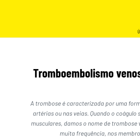
Skip
to
content
Ú
Tromboembolismo venoso
A trombose é caracterizada por uma form
artérias ou nas veias. Quando o coágulo 
musculares, damos o nome de trombose v
muita frequência, nos membros 