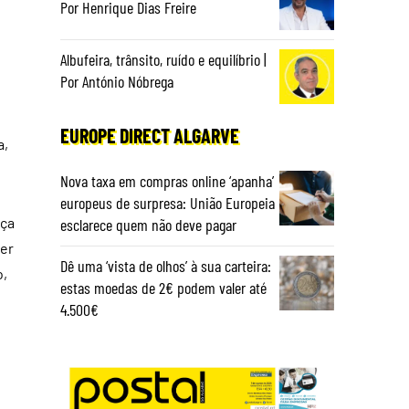
Por Henrique Dias Freire
Albufeira, trânsito, ruído e equilíbrio |
Por António Nóbrega
EUROPE DIRECT ALGARVE
a,
Nova taxa em compras online ‘apanha’
europeus de surpresa: União Europeia
nça
esclarece quem não deve pagar
rer
Dê uma ‘vista de olhos’ à sua carteira:
o,
estas moedas de 2€ podem valer até
4.500€