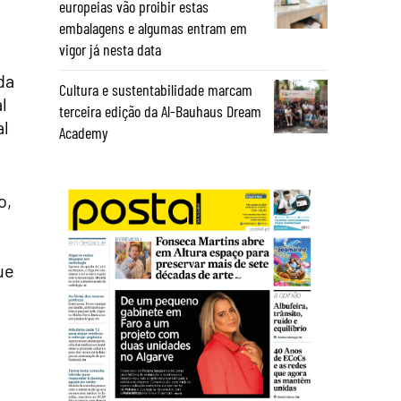
europeias vão proibir estas
embalagens e algumas entram em
vigor já nesta data
da
Cultura e sustentabilidade marcam
l
terceira edição da Al-Bauhaus Dream
al
Academy
o,
ue
o