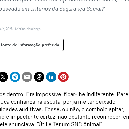
baseada em critérios da Segurança Social?”
Maio, 2025
|
Cristina Mendonça
 fonte de informação preferida
s dentro. Era impossível ficar-lhe indiferente. Parei
ouca confiança na escuta, por já me ter deixado
culdades auditivas. Fosse, ou não, o comboio apitar,
ele impactante cartaz, não obstante reconhecer, e
ele anunciava: “Útil é Ter um SNS Animal”.