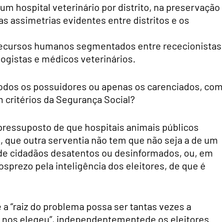
m hospital veterinário por distrito, na preservação
 assimetrias evidentes entre distritos e os
e recursos humanos segmentados entre rececionistas
ologistas e médicos veterinários.
odos os possuidores ou apenas os carenciados, co
 critérios da Segurança Social?
pressuposto de que hospitais animais públicos
 que outra serventia não tem que não seja a de um
de cidadãos desatentos ou desinformados, ou, em
sprezo pela inteligência dos eleitores, de que é
 a “raiz do problema possa ser tantas vezes a
m nos elegeu”, independentementede os eleitores