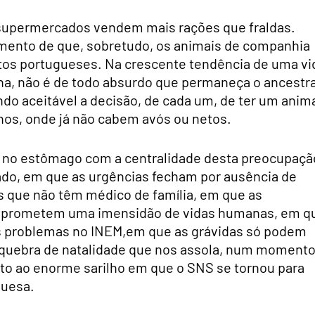
 supermercados vendem mais rações que fraldas.
imento de que, sobretudo, os animais de companhia
tos portugueses. Na crescente tendência de uma vi
a, não é de todo absurdo que permaneça o ancestra
do aceitável a decisão, de cada um, de ter um anim
nos, onde já não cabem avós ou netos.
 no estômago com a centralidade desta preocupaçã
o, em que as urgências fecham por ausência de
 que não têm médico de família, em que as
omprometem uma imensidão de vidas humanas, em q
s problemas no INEM,em que as grávidas só podem
da quebra de natalidade que nos assola, num moment
to ao enorme sarilho em que o SNS se tornou para
guesa.