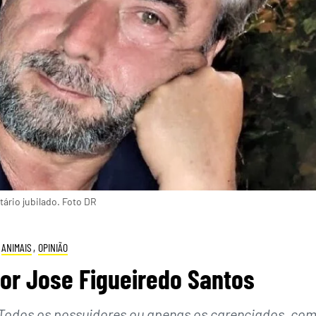
ário jubilado. Foto DR
ANIMAIS
,
OPINIÃO
Por Jose Figueiredo Santos
Todos os possuidores ou apenas os carenciados, co