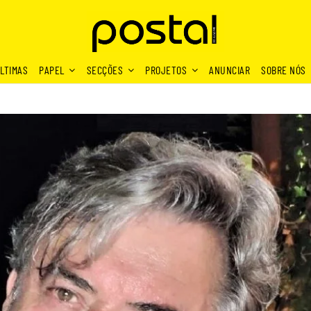
LTIMAS
PAPEL
SECÇÕES
PROJETOS
ANUNCIAR
SOBRE NÓS