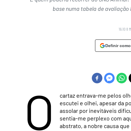
base numa tabela de avaliação 
16:10 8 
Definir como
O
cartaz entrava-me pelos olho
escutei e olhei, apesar da p
assolar por inevitáveis difi
sentia-me perplexo com aqu
abstrato, a nobre causa que 