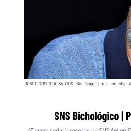
JOSÉ FIGUEIREDO SANTOS - Sociólogo e professor universit
SNS Bichológico | 
“E quem poderia recorrer ao SNS Animal?