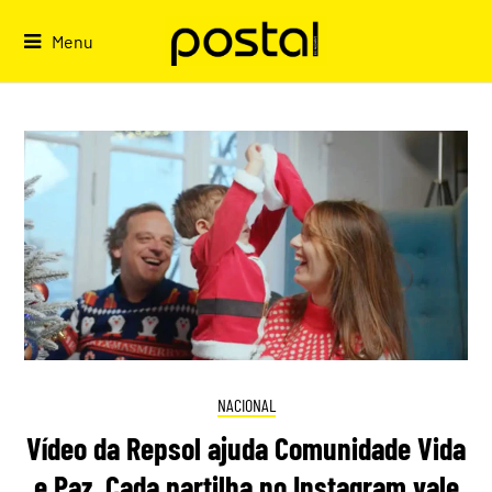
Skip
to
Menu
content
NACIONAL
Vídeo da Repsol ajuda Comunidade Vida
e Paz. Cada partilha no Instagram vale