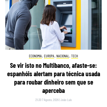
ECONOMIA
,
EUROPA
,
NACIONAL
,
TECH
Se vir isto no Multibanco, afaste-se:
espanhóis alertam para técnica usada
para roubar dinheiro sem que se
aperceba
21:30 7 Agosto, 2026
|
João Luís