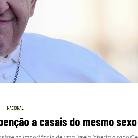
NACIONAL
 benção a casais do mesmo sexo
nsiste na importância de uma igreja “aberta a todos” e