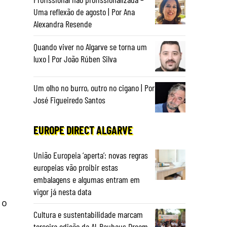
Uma reflexão de agosto | Por Ana
Alexandra Resende
Quando viver no Algarve se torna um
luxo | Por João Rúben Silva
Um olho no burro, outro no cigano | Por
José Figueiredo Santos
EUROPE DIRECT ALGARVE
União Europeia ‘aperta’: novas regras
europeias vão proibir estas
embalagens e algumas entram em
vigor já nesta data
 o
Cultura e sustentabilidade marcam
terceira edição da Al-Bauhaus Dream