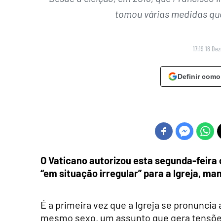
tomou várias medidas que
17:19 18 De
Definir como
O Vaticano autorizou esta segunda-feira
“em situação irregular” para a Igreja, 
É a primeira vez que a Igreja se pronunci
mesmo sexo, um assunto que gera tensões n