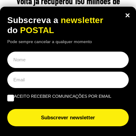
Volta já recuperou 150 milhões de
embalagens e chega a Albufeira com
×
Subscreva a
newsletter
novo quiosque
do
POSTAL
12:15 8 Agosto, 2026
|
Henrique Dias Freire
Pode sempre cancelar a qualquer momento
Com mais de 3.000 pontos automáticos, o Volta
recuperou 150 milhões de embalagens desde abril.
Albufeira já integra a rede de quiosques
ACEITO RECEBER COMUNICAÇÕES POR EMAIL
Subscrever newsletter