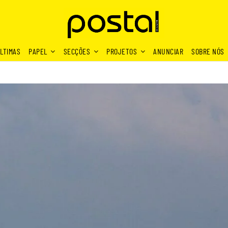
LTIMAS
PAPEL
SECÇÕES
PROJETOS
ANUNCIAR
SOBRE NÓS