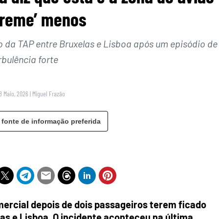
treme’ menos
o da TAP entre Bruxelas e Lisboa após um episódio de
rbulência forte
8 Maio, 2026
|
Miguel Frazão
 fonte de informação preferida
mercial depois de dois passageiros terem ficado
as e Lisboa. O incidente aconteceu na última