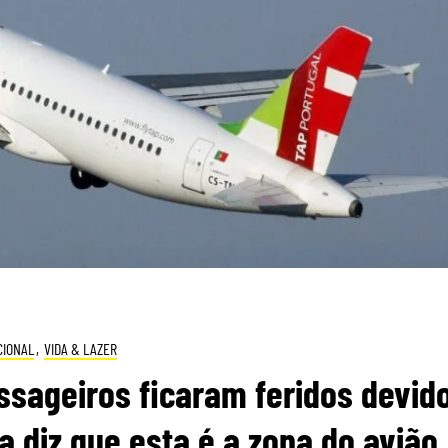
CIONAL
,
VIDA & LAZER
ssageiros ficaram feridos devid
a diz que esta é a zona do avião