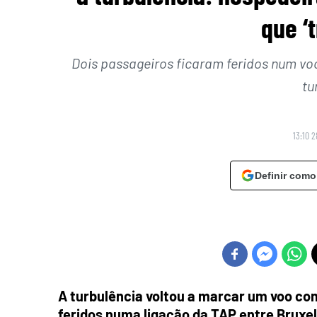
que ‘
Dois passageiros ficaram feridos num vo
tu
13:10 2
Definir como
A turbulência voltou a marcar um voo co
feridos numa ligação da TAP entre Bruxel