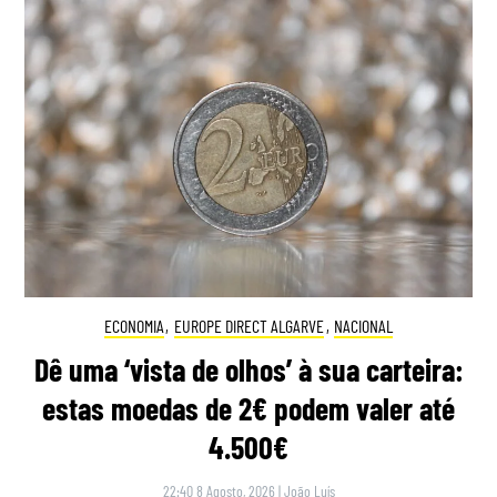
ECONOMIA
,
EUROPE DIRECT ALGARVE
,
NACIONAL
Dê uma ‘vista de olhos’ à sua carteira:
estas moedas de 2€ podem valer até
4.500€
22:40 8 Agosto, 2026
|
João Luís