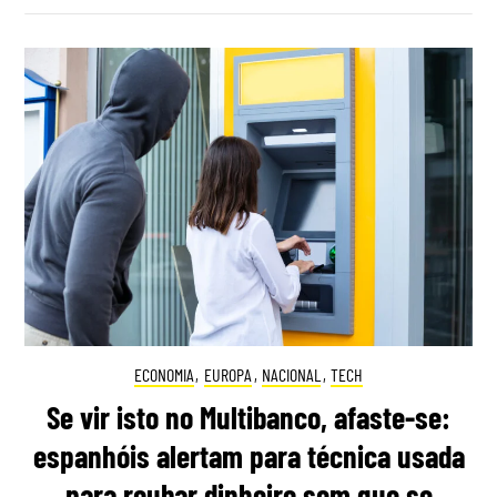
ECONOMIA
,
EUROPA
,
NACIONAL
,
TECH
Se vir isto no Multibanco, afaste-se:
espanhóis alertam para técnica usada
para roubar dinheiro sem que se