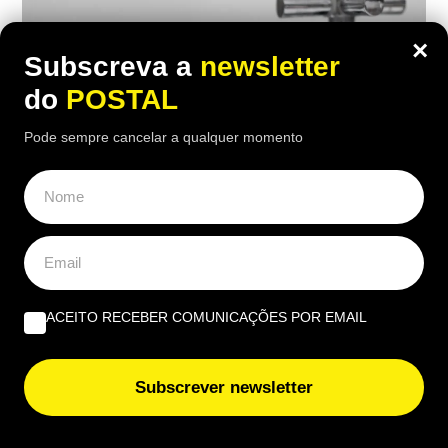
×
Subscreva a
newsletter
do
POSTAL
Pode sempre cancelar a qualquer momento
NACIONAL
Milhares sem água: vai haver cortes de
ACEITO RECEBER COMUNICAÇÕES POR EMAIL
água prolongados em Portugal e há um
concelho com interrupção durante 5
Subscrever newsletter
dias
18:30 7 Agosto, 2026
|
Rubén Gonçalves