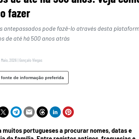
o fazer
us antepassados pode fazê-lo através desta platafor
os de até há 500 anos atrás
4 Maio, 2026
|
Gonçalo Viegas
 fonte de informação preferida
a muitos portugueses a procurar nomes, datas e
ia da família. Entre registos antigos, freguesias e