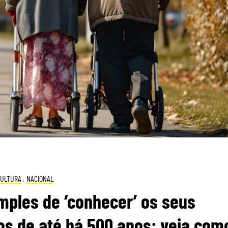
CULTURA
,
NACIONAL
mples de ‘conhecer’ os seus
s de até há 500 anos: veja com