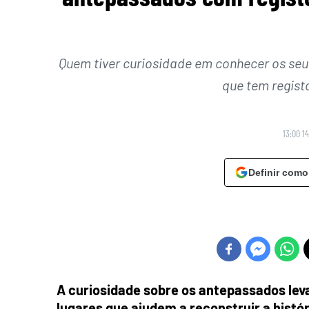
Quem tiver curiosidade em conhecer os se
que tem regist
13:00 1
Definir como
A curiosidade sobre os antepassados lev
lugares que ajudem a reconstruir a histór