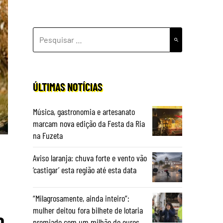
PESQUISAR
POR:
ÚLTIMAS NOTÍCIAS
Música, gastronomia e artesanato
marcam nova edição da Festa da Ria
na Fuzeta
Aviso laranja: chuva forte e vento vão
‘castigar’ esta região até esta data
“Milagrosamente, ainda inteiro”:
mulher deitou fora bilhete de lotaria
o
premiado com um milhão de euros