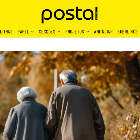
LTIMAS
PAPEL
SECÇÕES
PROJETOS
ANUNCIAR
SOBRE NÓS