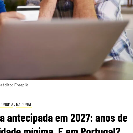
rédito: Freepik
CONOMIA
,
NACIONAL
a antecipada em 2027: anos de
idade mínima. E em Portugal?