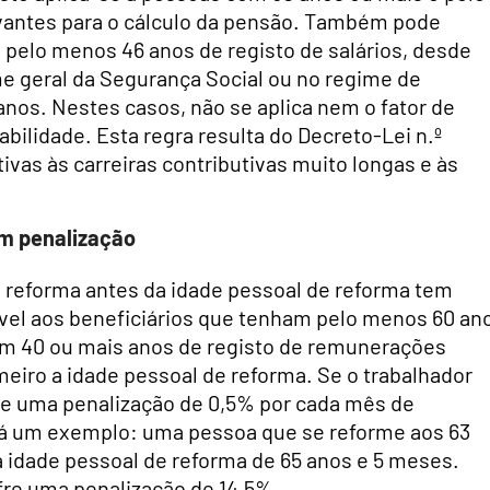
evantes para o cálculo da pensão. Também pode
 pelo menos 46 anos de registo de salários, desde
e geral da Segurança Social ou no regime de
anos. Nestes casos, não se aplica nem o fator de
bilidade. Esta regra resulta do Decreto-Lei n.º
as às carreiras contributivas muito longas e às
em penalização
a reforma antes da idade pessoal de reforma tem
cável aos beneficiários que tenham pelo menos 60 an
em 40 ou mais anos de registo de remunerações
meiro a idade pessoal de reforma. Se o trabalhador
-se uma penalização de 0,5% por cada mês de
dá um exemplo: uma pessoa que se reforme aos 63
idade pessoal de reforma de 65 anos e 5 meses.
re uma penalização de 14,5%.