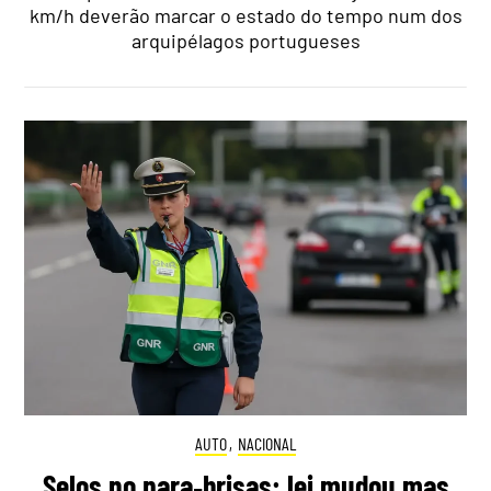
km/h deverão marcar o estado do tempo num dos
arquipélagos portugueses
AUTO
,
NACIONAL
Selos no para‑brisas: lei mudou mas