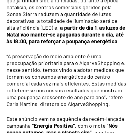
que já tinham sido anunciadas: durante a época
natalícia, os centros comerciais geridos pela
Sonae Sierra reduzem a quantidade de luzes
decorativas, a totalidade de iluminação será de
alta eficiência (LED) e,
a partir de dia 1, as luzes de
Natal vão manter-se apagadas durante o dia, até
às 18:00, para reforçar a poupança energética
.
“A preservação do meio ambiente é uma
preocupação prioritária para o AlgarveShopping e,
nesse sentido, temos vindo a adotar medidas que
tornam os consumos energéticos do centro
comercial cada vez mais eficientes. Estas medidas
refletem-se nos nossos resultados que mostram
uma poupança crescente de ano para ano”, refere
Carla Martins, diretora do AlgarveShopping.
Este anúncio vem na sequência da recém-lançada
campanha
“Energia Positiva”,
com o mote “
Nós
pouco notamos, mas o planeta sim”
,
que tem