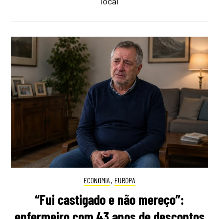
local
ECONOMIA
,
EUROPA
“Fui castigado e não mereço”:
enfermeiro com 43 anos de descontos