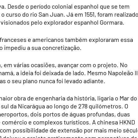
va. Desde o período colonial espanhol que se tem
o curso do rio San Juan. Já em 1551, foram realizad
ervisionados pelo explorador espanhol Gormara.
s, franceses e americanos também exploraram essa
to impediu a sua concretização.
, em várias ocasiões, avançar com o projeto. No
amá, a ideia foi deixada de lado. Mesmo Napoleão II
mas o seu plano nunca foi levado adiante.
maior obra de engenharia da história, ligaria o Mar do
 sul da Nicarágua ao longo de 278 quilómetros. O
 aeroportos, dois portos de águas profundas, duas
vre comércio e complexos turísticos. A chinesa HKND
 com possibilidade de extensão por mais meio sécul
 deixou o projeto praticamente sem perspetivas de