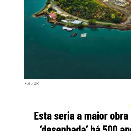
Foto DR
Esta seria a maior obra
‘desenhada’ há 500 ano