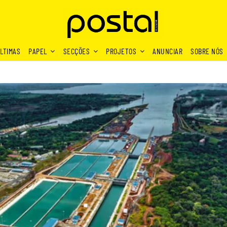
LTIMAS
PAPEL
SECÇÕES
PROJETOS
ANUNCIAR
SOBRE NÓS