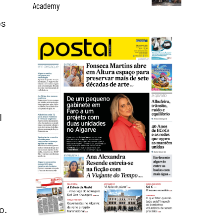
Academy
os
I
o.