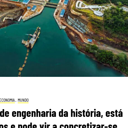
ECONOMIA
,
MUNDO
 de engenharia da história, está
s e pode vir a concretizar-se