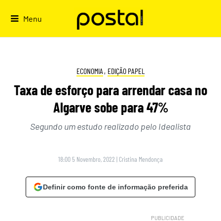
Skip
to
Menu
content
ECONOMIA
,
EDIÇÃO PAPEL
Taxa de esforço para arrendar casa no
Algarve sobe para 47%
Segundo um estudo realizado pelo Idealista
18:00 5 Novembro, 2022
|
Cristina Mendonça
Definir como fonte de informação preferida