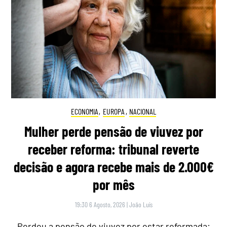
ECONOMIA
,
EUROPA
,
NACIONAL
Mulher perde pensão de viuvez por
receber reforma: tribunal reverte
decisão e agora recebe mais de 2.000€
por mês
19:30 6 Agosto, 2026
|
João Luís
Perdeu a pensão de viuvez por estar reformada: