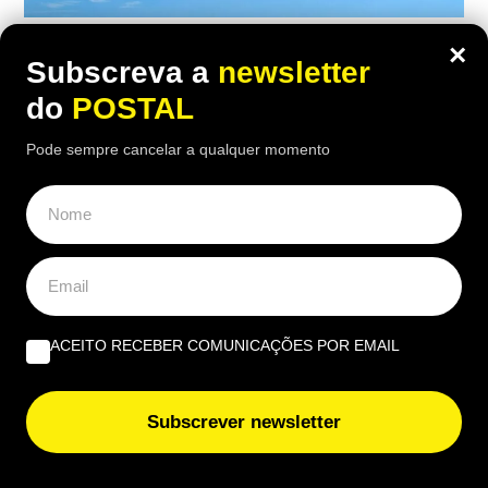
NACIONAL
,
SAÚDE
×
Subscreva a
newsletter
Colisão entre barcos no Alqueva deixa
do
POSTAL
mulher de 49 anos em estado grave
Pode sempre cancelar a qualquer momento
09:10 10 Agosto, 2026
|
Cristina Mendonça
Onze operacionais, quatro viaturas e um
helicóptero foram mobilizados para um acidente
no Alqueva que deixou uma mulher gravemente
ferida
ACEITO RECEBER COMUNICAÇÕES POR EMAIL
ÚLTIMAS NOTÍCIAS
Subscrever newsletter
Esqueceu-se de uma bebida fora do frigorífico? Este é
o “método mais rápido” para acelerar o arrefecimento