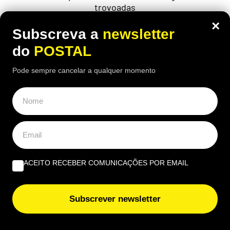
trovoadas
×
Subscreva a
newsletter
do
POSTAL
Pode sempre cancelar a qualquer momento
ACEITO RECEBER COMUNICAÇÕES POR EMAIL
MUNDO
,
VIDA & LAZER
Subscrever newsletter
“Com 1.000€/mês temos tudo aqui”: