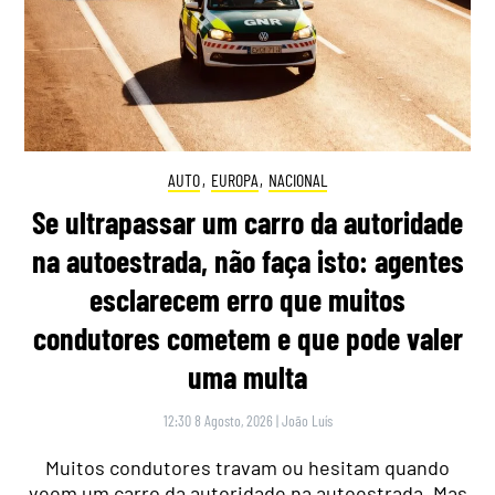
AUTO
,
EUROPA
,
NACIONAL
Se ultrapassar um carro da autoridade
na autoestrada, não faça isto: agentes
esclarecem erro que muitos
condutores cometem e que pode valer
uma multa
12:30 8 Agosto, 2026
|
João Luís
Muitos condutores travam ou hesitam quando
veem um carro da autoridade na autoestrada. Mas