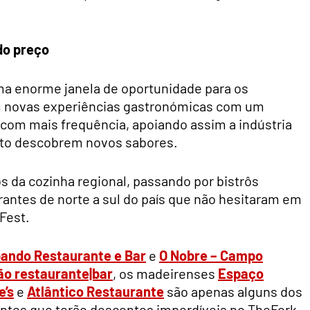
do preço
uma enorme janela de oportunidade para os
m novas experiências gastronómicas com um
com mais frequência, apoiando assim a indústria
anto descobrem novos sabores.
 da cozinha regional, passando por bistrôs
antes de norte a sul do país que não hesitaram em
Fest.
ando Restaurante e Bar
e
O Nobre – Campo
ão restaurante|bar
, os madeirenses
Espaço
e’s
e
Atlântico Restaurante
são apenas alguns dos
rantes que terão descontos imperdíveis no TheFork