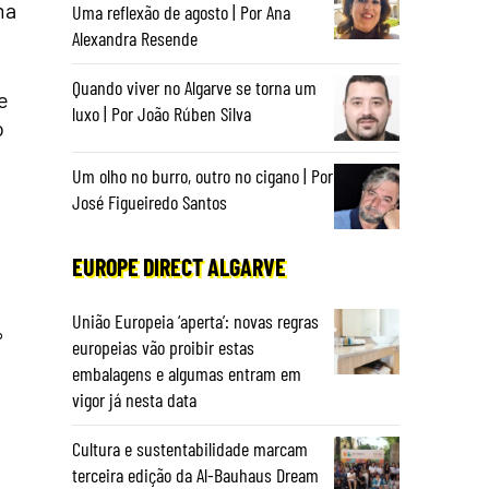
ma
Uma reflexão de agosto | Por Ana
Alexandra Resende
Quando viver no Algarve se torna um
e
luxo | Por João Rúben Silva
o
Um olho no burro, outro no cigano | Por
José Figueiredo Santos
EUROPE DIRECT ALGARVE
União Europeia ‘aperta’: novas regras
%
europeias vão proibir estas
o
embalagens e algumas entram em
vigor já nesta data
Cultura e sustentabilidade marcam
terceira edição da Al-Bauhaus Dream