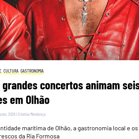
E
CULTURA
GASTRONOMIA
e grandes concertos animam sei
es em Olhão
gosto, 2026
|
Cristina Mendonça
dentidade marítima de Olhão, a gastronomia local e os
rescos da Ria Formosa