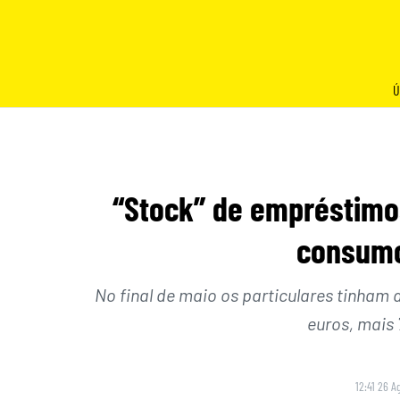
Skip
to
content
Ú
“Stock” de empréstimo
consumo
No final de maio os particulares tinham
euros, mais 
12:41 26 A