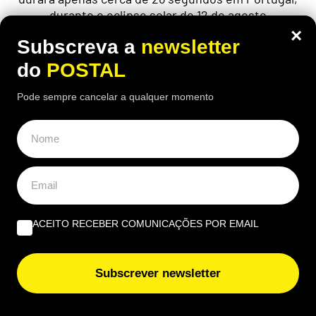
durante o eclipse solar de 12 de agosto
×
Subscreva a
newsletter
do
POSTAL
Pode sempre cancelar a qualquer momento
ACEITO RECEBER COMUNICAÇÕES POR EMAIL
Subscrever newsletter
EUROPA
Nem aviões nem helicópteros: pastor