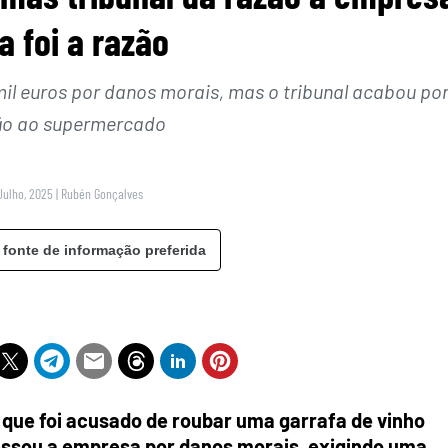
a foi a razão
 mil euros por danos morais, mas o tribunal acabou po
ão ao supermercado
Julho, 2025
|
Rubén Gonçalves
 fonte de informação preferida
que foi acusado de roubar uma garrafa de vinho
essou a empresa por danos morais, exigindo uma