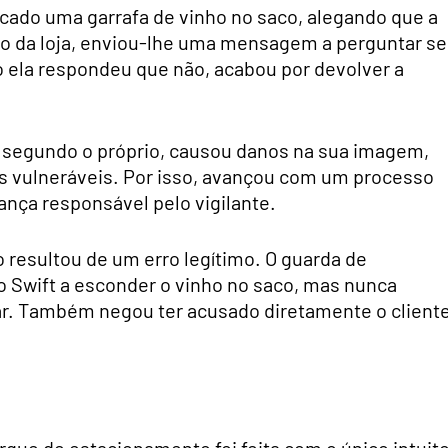
ocado uma garrafa de vinho no saco, alegando que a
tro da loja, enviou-lhe uma mensagem a perguntar se
o ela respondeu que não, acabou por devolver a
 segundo o próprio, causou danos na sua imagem,
s vulneráveis. Por isso, avançou com um processo
rança responsável pelo vigilante.
o resultou de um erro legítimo. O guarda de
o Swift a esconder o vinho no saco, mas nunca
gar. Também negou ter acusado diretamente o client
que de estacionamento foi feita com o único intuit