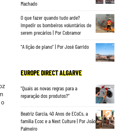
Machado
O que fazer quando tudo arde?
Impedir os bombeiros voluntários de
serem precários | Por Cobramor
“A lição de piano” | Por José Garrido
EUROPE DIRECT ALGARVE
oz
“Quais as novas regras para a
em
reparação dos produtos?”
 o
Beatriz Garcia, 40 Anos de ECoCs, a
família Ecoc e a Next Culture | Por João
Palmeiro