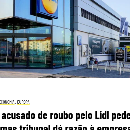
ECONOMIA
,
EUROPA
acusado de roubo pelo Lidl ped
mas tribunal dá razão à empres