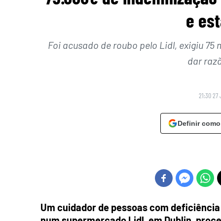
e est
Foi acusado de roubo pelo Lidl, exigiu 75
dar raz
21:30 27 
Definir como
Um cuidador de pessoas com deficiência 
num supermercado Lidl, em Dublin, proc