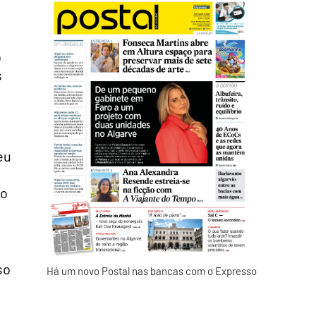
o
s
eu
ão
so
Há um novo Postal nas bancas com o Expresso