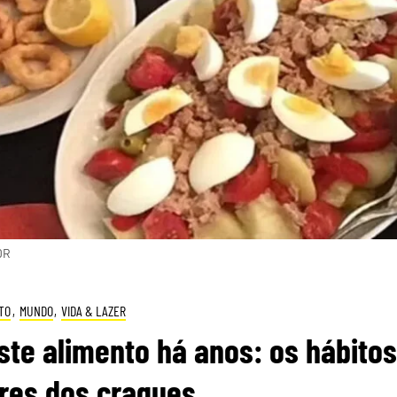
DR
TO
,
MUNDO
,
VIDA & LAZER
este alimento há anos: os hábitos
res dos craques