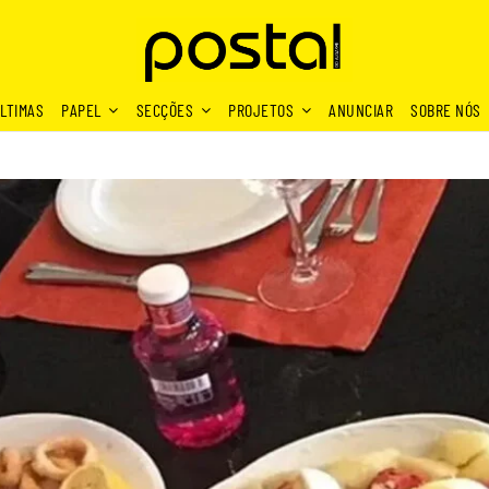
LTIMAS
PAPEL
SECÇÕES
PROJETOS
ANUNCIAR
SOBRE NÓS