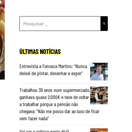
PESQUISAR
POR:
ÚLTIMAS NOTÍCIAS
Entrevista a Fonseca Martins: “Nunca
deixei de pintar, desenhar e expor”
Trabalhou 39 anos num supermercado,
ganhava quase 2.000€ e teve de voltar
a trabalhar porque a pensão não
chegava: “Não me posso dar ao luxo de ficar
sem fazer nada”
Vai ver o eclipse neste dia?