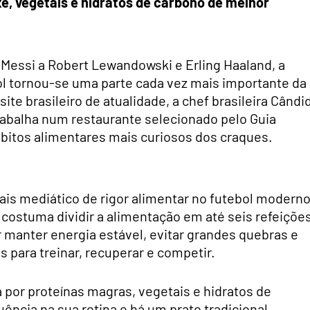
xe, vegetais e hidratos de carbono de melhor
 Messi a Robert Lewandowski e Erling Haaland, a
l tornou-se uma parte cada vez mais importante da
 site brasileiro de atualidade, a chef brasileira Cândi
trabalha num restaurante selecionado pelo Guia
ábitos alimentares mais curiosos dos craques.
ais mediático de rigor alimentar no futebol moderno
 costuma dividir a alimentação em até seis refeiçõe
r manter energia estável, evitar grandes quebras e
s para treinar, recuperar e competir.
por proteínas magras, vegetais e hidratos de
ência na sua rotina e há um prato tradicional