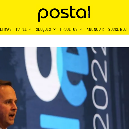
LTIMAS
PAPEL
SECÇÕES
PROJETOS
ANUNCIAR
SOBRE NÓS