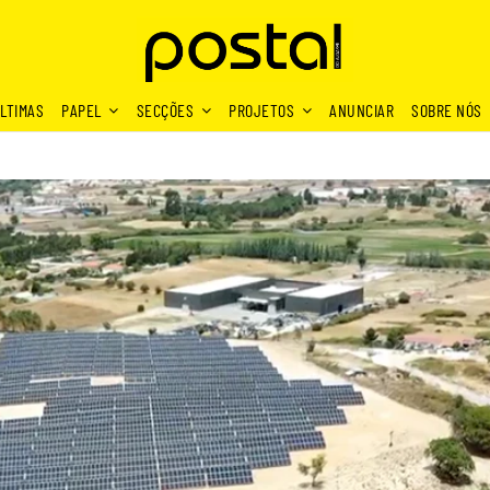
LTIMAS
PAPEL
SECÇÕES
PROJETOS
ANUNCIAR
SOBRE NÓS