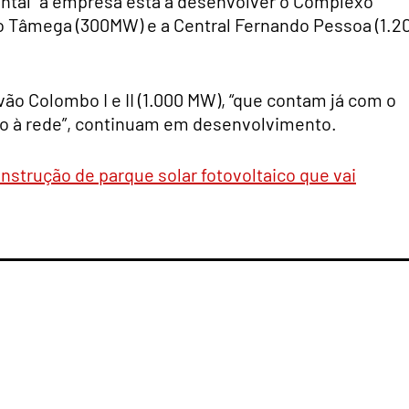
ntal” a empresa está a desenvolver o Complexo
do Tâmega (300MW) e a Central Fernando Pessoa (1.2
vão Colombo I e II (1.000 MW), “que contam já com o
o à rede”, continuam em desenvolvimento.
construção de parque solar fotovoltaico que vai