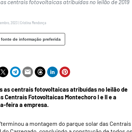
 centrais fotovoltaicas atribuídas no leilão de 2019
zembro, 2023
|
Cristina Mendonça
 fonte de informação preferida
as centrais fotovoltaicas atribuídas no leilão de
as Centrais Fotovoltaicas Montechoro I e II e a
ça-feira a empresa.
“terminou a montagem do parque solar das Centrais
al do Carregado, concluindo a construção de todos o