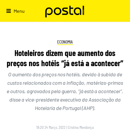
Skip
to
Menu
content
ECONOMIA
Hoteleiros dizem que aumento dos
preços nos hotéis “já está a acontecer”
O aumento dos preços nos hotéis, devido à subida de
custos relacionados com a inflação, matérias-primas
e outros, agravados pela guerra, “já está a acontecer”,
disse a vice-presidente executiva da Associação da
Hotelaria de Portugal (AHP).
18:20 24 Março, 2022
|
Cristina Mendonça