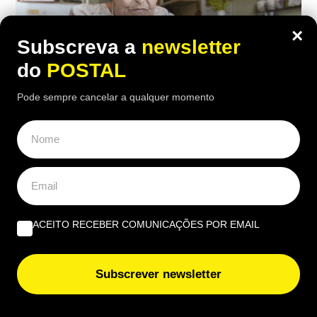
×
Subscreva a
newsletter
do
POSTAL
Pode sempre cancelar a qualquer momento
ECONOMIA
,
EUROPA
“Considero insuficiente”: reformada de
67 anos recebe 1.790€ mas considera a
pensão ‘injusta’
ACEITO RECEBER COMUNICAÇÕES POR EMAIL
18:00 2 Agosto, 2026
|
Rubén Gonçalves
Subscrever newsletter
Depois de 25 anos a trabalhar como auxiliar de
enfermagem, a reformada francesa recebe 1.790