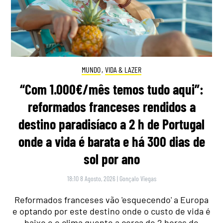
MUNDO
,
VIDA & LAZER
“Com 1.000€/mês temos tudo aqui”:
reformados franceses rendidos a
destino paradisíaco a 2 h de Portugal
onde a vida é barata e há 300 dias de
sol por ano
18:10 8 Agosto, 2026
|
Gonçalo Viegas
Reformados franceses vão 'esquecendo' a Europa
e optando por este destino onde o custo de vida é
baixo e o clima quente a cerca de 2 horas de