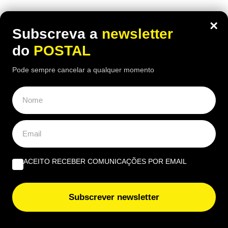
×
Subscreva a
newsletter
do
POSTAL
Pode sempre cancelar a qualquer momento
ACEITO RECEBER COMUNICAÇÕES POR EMAIL
ALGARVE
Subscrever newsletter
Jovem de 20 anos fica em prisão
preventiva por tráfico de droga em Vila