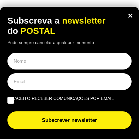
União Europeia aprova novas regras para bagagem de
×
mão e atrasos nos voos: saiba o que muda para
Subscreva a
newsletter
passageiros nos aeroportos europeus
do
POSTAL
Esta regra da União Europeia obriga a renovar o Cartão
Pode sempre cancelar a qualquer momento
de Cidadão antes da data de validade? IRN não deixou
‘margem para dúvidas’
ACEITO RECEBER COMUNICAÇÕES POR EMAIL
Subscrever newsletter