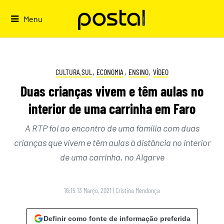
Skip
to
Menu
content
CULTURA.SUL
,
ECONOMIA
,
ENSINO
,
VÍDEO
Duas crianças vivem e têm aulas no
interior de uma carrinha em Faro
A RTP foi ao encontro de uma família com duas
crianças que vivem e têm aulas à distância no interior
de uma carrinha, no Algarve
16:15 13 Março, 2021
|
Cristina Mendonça
Definir como fonte de informação preferida