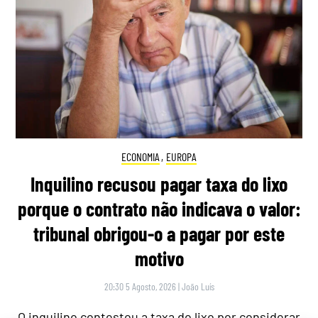
ECONOMIA
,
EUROPA
Inquilino recusou pagar taxa do lixo
porque o contrato não indicava o valor:
tribunal obrigou-o a pagar por este
motivo
20:30 5 Agosto, 2026
|
João Luís
O inquilino contestou a taxa do lixo por considerar