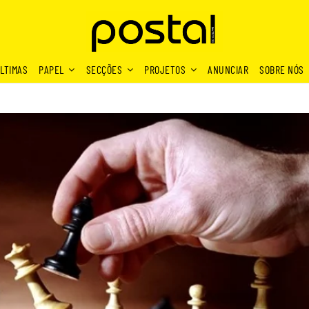
LTIMAS
PAPEL
SECÇÕES
PROJETOS
ANUNCIAR
SOBRE NÓS