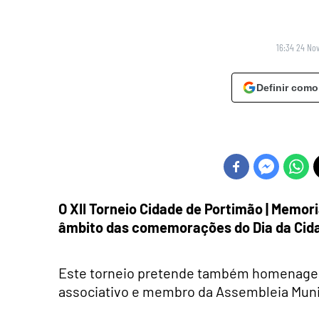
16:34 24 No
Definir como
O XII Torneio Cidade de Portimão | Memori
âmbito das comemorações do Dia da Cida
Este torneio pretende também homenagear
associativo e membro da Assembleia Muni